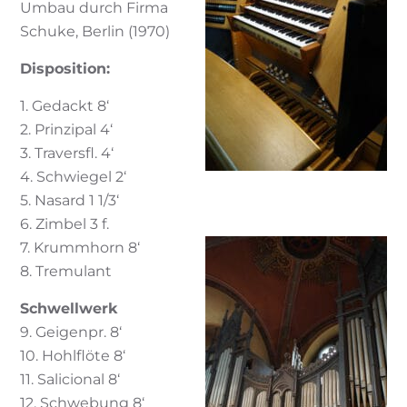
Umbau durch Firma
Schuke, Berlin (1970)
Disposition:
1. Gedackt 8‘
2. Prinzipal 4‘
3. Traversfl. 4‘
4. Schwiegel 2‘
5. Nasard 1 1/3‘
6. Zimbel 3 f.
7. Krummhorn 8‘
8. Tremulant
Schwellwerk
9. Geigenpr. 8‘
10. Hohlflöte 8‘
11. Salicional 8‘
12. Schwebung 8‘