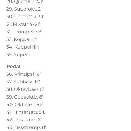
28. Quinte 2 2/3‘
29. Superokt. 2‘
30. Cornett 2-3 f.
31. Mixtur 4-5 f.
32. Trompete 8‘
33. Koppel II/I
34. Koppel III/I
35. Super I
Pedal
36. Prinzipal 16‘
37. Subbass 16‘
38. Oktavbass 8‘
39. Gedacktb. 8‘
40. Oktave 4‘+2‘
41. Hintersatz 5 f.
42. Posaune 16‘
43. Basstromp. 8‘