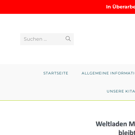
In Überarb
Zum
Inhalt
springen
Suchen …
Suche
abschicken
STARTSEITE
ALLGEMEINE INFORMAT
UNSERE KIT