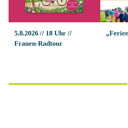
5.8.2026 // 18 Uhr //
„Ferie
Frauen-Radtour
Anmeldung
Anmeldung zum wöchentlichen Newslett
zum
Name
*
wöchentlichen
Newsletter
Vorname