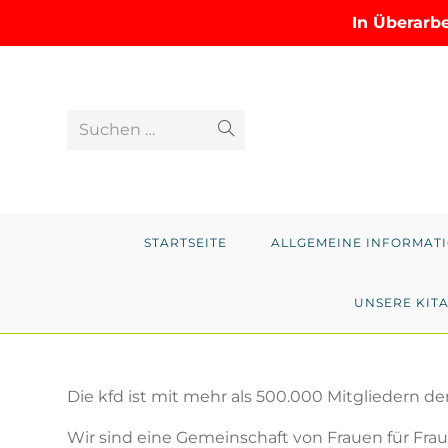
In Überarb
Zum
Inhalt
springen
Suchen …
Suche
abschicken
STARTSEITE
ALLGEMEINE INFORMAT
UNSERE KIT
Die kfd ist mit mehr als 500.000 Mitgliedern 
Wir sind eine Gemeinschaft von Frauen für Fraue